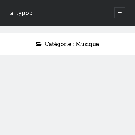
artypop
open
primary
menu
Catégorie :
Musique