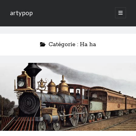
artypop
open
primary
menu
Catégorie :
Ha ha