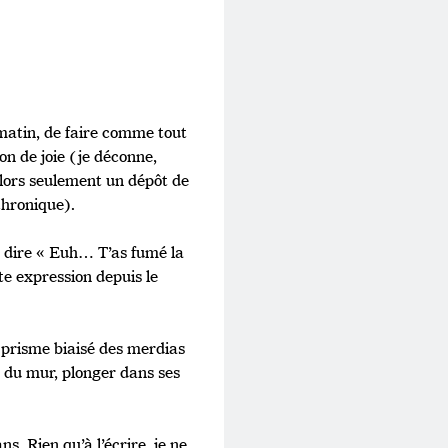
e matin, de faire comme tout
on de joie (je déconne,
 alors seulement un dépôt de
chronique).
me dire « Euh… T’as fumé la
te expression depuis le
e prisme biaisé des merdias
là du mur, plonger dans ses
s. Rien qu’à l’écrire, je ne