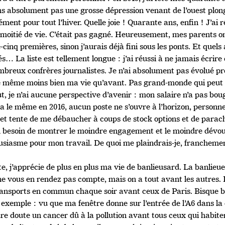
ns absolument pas une grosse dépression venant de l’ouest plon
lément pour tout l’hiver. Quelle joie ! Quarante ans, enfin ! J’ai 
 moitié de vie. C’était pas gagné. Heureusement, mes parents on
-cinq premières, sinon j’aurais déjà fini sous les ponts. Et quel
és… La liste est tellement longue : j’ai réussi à ne jamais écri
mbreux confrères journalistes. Je n’ai absolument pas évolué pr
 même moins bien ma vie qu’avant. Pas grand-monde qui peut
t, je n’ai aucune perspective d’avenir : mon salaire n’a pas bou
ra le même en 2016, aucun poste ne s’ouvre à l’horizon, personn
 et tente de me débaucher à coups de stock options et de parach
 besoin de montrer le moindre engagement et le moindre dévo
usiasme pour mon travail. De quoi me plaindrais-je, francheme
e, j’apprécie de plus en plus ma vie de banlieusard. La banlieue, 
ne vous en rendez pas compte, mais on a tout avant les autres.
ransports en commun chaque soir avant ceux de Paris. Bisque bi
exemple : vu que ma fenêtre donne sur l’entrée de l’A6 dans la c
re doute un cancer dû à la pollution avant tous ceux qui habite