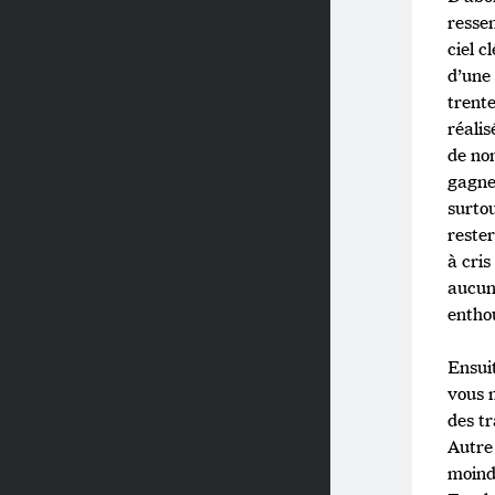
resse
ciel c
d’une
trente
réalis
de no
gagne
surtou
reste
à cris
aucun
entho
Ensuit
vous 
des t
Autre 
moind