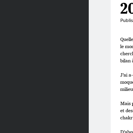
2
Publi
Quelle
le mon
cherch
bilan
J’ai a
moque
milie
Mais p
et des
chakra
D’abor