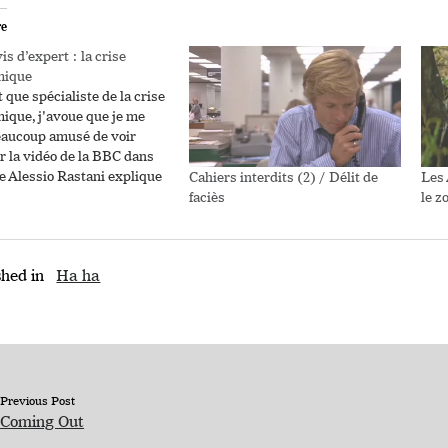
re
s d’expert : la crise
mique
 que spécialiste de la crise
ique, j'avoue que je me
eaucoup amusé de voir
er la vidéo de la BBC dans
le Alessio Rastani explique
Cahiers interdits (2) / Délit de
Les 
rmir en rêvant d'une
faciès
le z
on. Finalement, il a
u être un communicant,
ttentionwhore comme on
shed in
Ha ha
ns notre jargon de
liste…
Previous Post
Coming Out