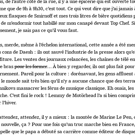
s, de l’autre côté de la rue, il y a une épicerie qui est ouverte to
me que de 9h à 9h30, c’est tout. Ce qui veut dire que j’ai jamais
eux flasques de Smirnoff et mes trois litres de bière quotidien
de m’endormir tout habillé sur mon canapé devant Top Chef. Si c
sement, je sais pas ce qu’il vous faut.
is, merde, même à l’échelon international, cette année a été mer
 cons de Daesh : ils ont sauvé l’industrie de la presse alors qu’el
iture. Les ventes des journaux relancées, les chaînes de télé e
de bras
pour les former
… À bien y regarder, ils ont plus fait pou
rnement. Pareil pour la culture : dorénavant, les gens affluent
 le monde sait très bien qu’il n’y a aucune chance que des terr
hnikovs massacrer les férus de musique classique. Eh ouais, les 
he. C’est fini le rock ! Lemmy de Motörhead l’a si bien compris
 l’hiver.
attendez, attendez, il y a mieux : la montée de Marine Le Pen, 
 nouvelle, ça ? Pour une fois qu’un truc marche bien en France,
ppelle que le papa a débuté sa carrière comme éditeur de disque