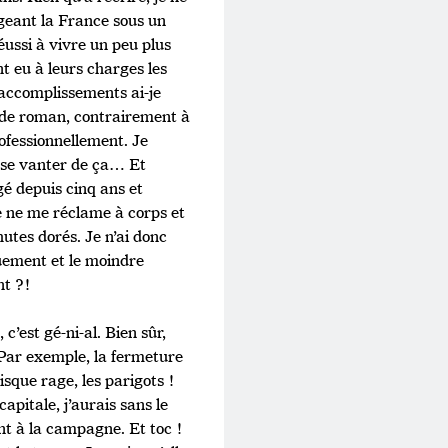
geant la France sous un
réussi à vivre un peu plus
t eu à leurs charges les
s accomplissements ai-je
re de roman, contrairement à
ofessionnellement. Je
 se vanter de ça… Et
gé depuis cinq ans et
e ne me réclame à corps et
utes dorés. Je n’ai donc
uement et le moindre
nt ?!
c’est gé-ni-al. Bien sûr,
 Par exemple, la fermeture
sque rage, les parigots !
apitale, j’aurais sans le
nt à la campagne. Et toc !