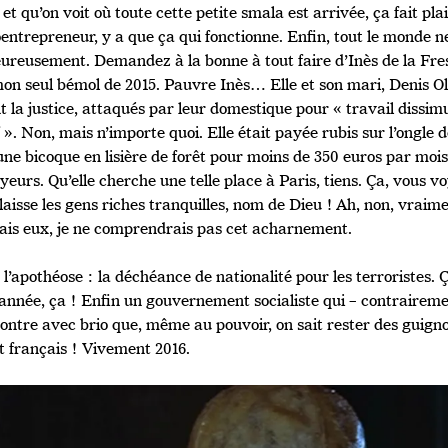
 et qu’on voit où toute cette petite smala est arrivée, ça fait plais
oentrepreneur, y a que ça qui fonctionne. Enfin, tout le monde 
ureusement. Demandez à la bonne à tout faire d’Inès de la Fres
mon seul bémol de 2015. Pauvre Inès… Elle et son mari, Denis Ol
 la justice, attaqués par leur domestique pour « travail dissim
 ». Non, mais n’importe quoi. Elle était payée rubis sur l’ongle 
ne bicoque en lisière de forêt pour moins de 350 euros par mois 
eurs. Qu’elle cherche une telle place à Paris, tiens. Ça, vous 
laisse les gens riches tranquilles, nom de Dieu ! Ah, non, vrai
rais eux, je ne comprendrais pas cet acharnement.
 l’apothéose : la déchéance de nationalité pour les terroristes. Ça,
’année, ça ! Enfin un gouvernement socialiste qui – contrairemen
ontre avec brio que, même au pouvoir, on sait rester des guignol
it français ! Vivement 2016.