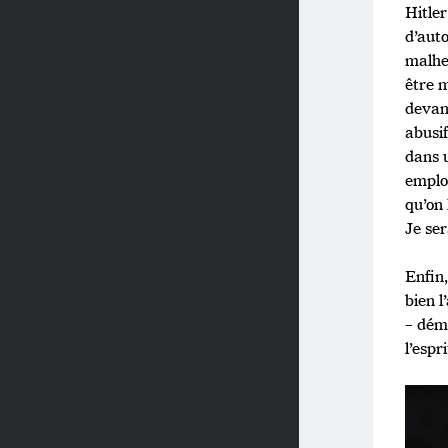
Hitler
d’aut
malhe
être 
devant
abusif
dans u
employ
qu’on 
Je se
Enfin,
bien l
– dém
l’espr