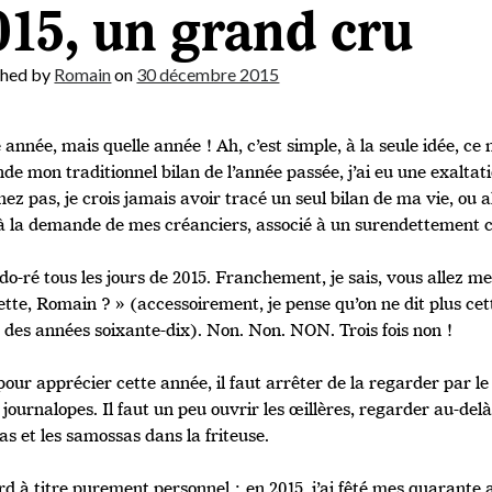
015, un grand cru
shed by
Romain
on
30 décembre 2015
 année, mais quelle année ! Ah, c’est simple, à la seule idée, c
de mon traditionnel bilan de l’année passée, j’ai eu une exaltati
ez pas, je crois jamais avoir tracé un seul bilan de ma vie, ou
 à la demande de mes créanciers, associé à un surendettement 
-do-ré tous les jours de 2015. Franchement, je sais, vous allez 
tte, Romain ? » (accessoirement, je pense qu’on ne dit plus cet
u des années soixante-dix). Non. Non. NON. Trois fois non !
our apprécier cette année, il faut arrêter de la regarder par l
 journalopes. Il faut un peu ouvrir les œillères, regarder au-de
s et les samossas dans la friteuse.
d à titre purement personnel : en 2015, j’ai fêté mes quarante an