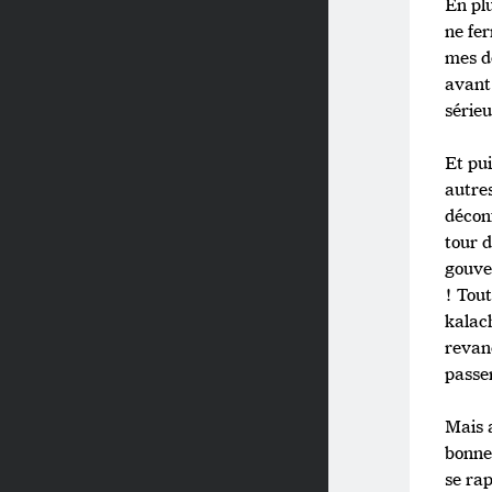
En plu
ne fer
mes d
avant 
sérieu
Et pu
autres
déconf
tour 
gouve
! Tout
kalac
revanc
passer
Mais 
bonne
se ra