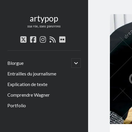
artypop
ma vie, mes pieuvres
twitter
facebook
instagram
rss
flickr
open
Blorgue
child
menu
Entrailles du journalisme
Explication de texte
Comprendre Wagner
Portfolio