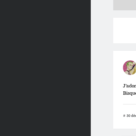
J’ador
Bisque
#
30 dé