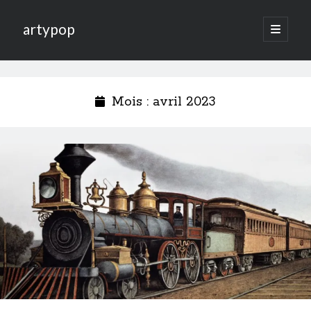
artypop
open
primary
menu
Mois :
avril 2023