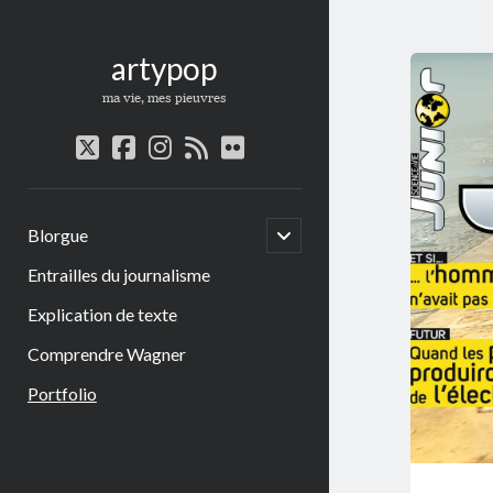
artypop
ma vie, mes pieuvres
twitter
facebook
instagram
rss
flickr
open
Blorgue
child
menu
Entrailles du journalisme
Explication de texte
Comprendre Wagner
Portfolio