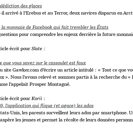
édiction des glaces
-il arrivé à l’Erebus et au Terror, deux navires disparus en Arc
 la monnaie de Facebook qui fait trembler les États
questions pour comprendre les enjeux derrière la future monna
ticle écrit pour
Slate
:
e que vous savez sur le cassoulet est faux
u site Gawker.com d’écrire un article intitulé : « Tout ce que vo
ux ». Nous l’avons relevé et sommes partis à la recherche du « 
mme l’appelait Prosper Montagné.
ticle écrit pour
Korii
:
0, l’application qui flique (et agace) les ados
tats-Unis, les parents surveillent leurs ados par smartphone. 
aspère les jeunes et permet la récolte de leurs données personne