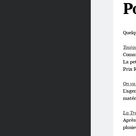
P
Quelq
Toujo
Comme
La pet
Prix R
On va
L’age
matér
La Tr
Après
plusi