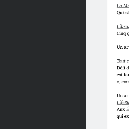
La Mal
Qu’est
Libra,
Cinq 
Un ar
Tout c
Défi d
est fa
», co
Un ar
Life36
Aux É
qui ex