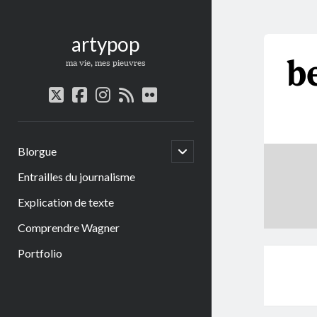
artypop
b
ma vie, mes pieuvres
twitter
facebook
instagram
rss
flickr
open
Blorgue
child
menu
Entrailles du journalisme
Explication de texte
Comprendre Wagner
Portfolio