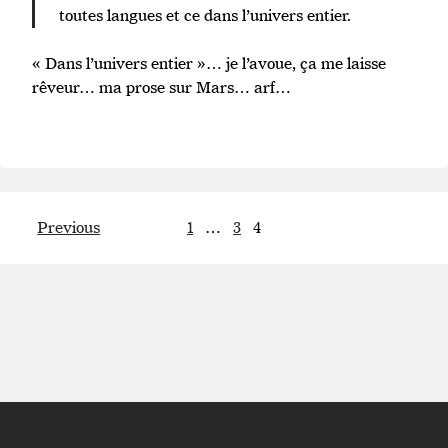
toutes langues et ce dans l’univers entier.
« Dans l’univers entier »… je l’avoue, ça me laisse
rêveur… ma prose sur Mars… arf…
Pagination
Previous
1
…
3
4
des
publications
Scroll
to