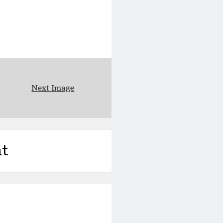
Next Image
t