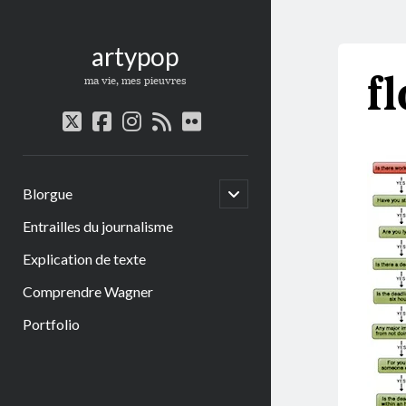
artypop
f
ma vie, mes pieuvres
twitter
facebook
instagram
rss
flickr
open
Blorgue
child
menu
Entrailles du journalisme
Explication de texte
Comprendre Wagner
Portfolio