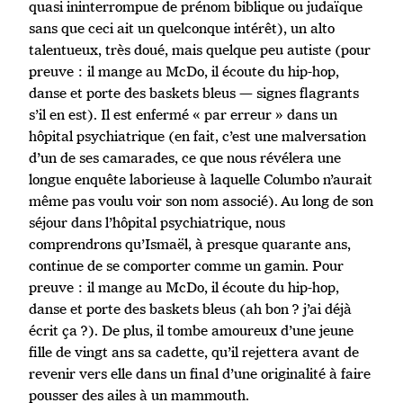
quasi ininterrompue de prénom biblique ou judaïque
sans que ceci ait un quelconque intérêt), un alto
talentueux, très doué, mais quelque peu autiste (pour
preuve : il mange au McDo, il écoute du hip-hop,
danse et porte des baskets bleus — signes flagrants
s’il en est). Il est enfermé « par erreur » dans un
hôpital psychiatrique (en fait, c’est une malversation
d’un de ses camarades, ce que nous révélera une
longue enquête laborieuse à laquelle Columbo n’aurait
même pas voulu voir son nom associé). Au long de son
séjour dans l’hôpital psychiatrique, nous
comprendrons qu’Ismaël, à presque quarante ans,
continue de se comporter comme un gamin. Pour
preuve : il mange au McDo, il écoute du hip-hop,
danse et porte des baskets bleus (ah bon ? j’ai déjà
écrit ça ?). De plus, il tombe amoureux d’une jeune
fille de vingt ans sa cadette, qu’il rejettera avant de
revenir vers elle dans un final d’une originalité à faire
pousser des ailes à un mammouth.