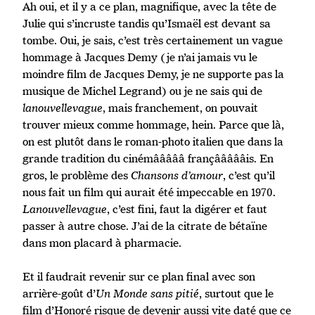
Ah oui, et il y a ce plan, magnifique, avec la tête de
Julie qui s’incruste tandis qu’Ismaël est devant sa
tombe. Oui, je sais, c’est très certainement un vague
hommage à Jacques Demy (je n’ai jamais vu le
moindre film de Jacques Demy, je ne supporte pas la
musique de Michel Legrand) ou je ne sais qui de
lanouvellevague
, mais franchement, on pouvait
trouver mieux comme hommage, hein. Parce que là,
on est plutôt dans le roman-photo italien que dans la
grande tradition du cinémâââââ françâââââis. En
gros, le problème des
Chansons d’amour
, c’est qu’il
nous fait un film qui aurait été impeccable en 1970.
Lanouvellevague
, c’est fini, faut la digérer et faut
passer à autre chose. J’ai de la citrate de bétaïne
dans mon placard à pharmacie.
Et il faudrait revenir sur ce plan final avec son
arrière-goût d’
Un Monde sans pitié
, surtout que le
film d’Honoré risque de devenir aussi vite daté que ce