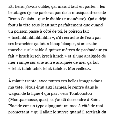
Et, tiens, j’avais oublié, ça, mais il faut en parler : les
bruitages (je ne parlerai pas de la musique atroce de
Bruno Coulais – que le diable te maudisse). Qui a déjà
foutu la tête sous l’eau sait parfaitement que quand
un poisson passe à côté de toi, le poisson fait
« fischhhhhhhhhhhhhh », s’il recrache de l’eau par
ses branchies ça fait « bloup bloup », si un crabe
marche sur le sable à quinze mètres de profondeur ça
fait « krsch krsch krsch krsch » et si une araignée de
mer rampe sur une autre araignée de mer ça fait
« tchik tchik tchik tchik tchik ». Merveilleux.
À minuit trente, avec toutes ces belles images dans
ma tête, j’étais ému aux larmes, je rentre dans le
wagon de la ligne 4 qui part vers Tombouctou
(Montparnasse, quoi), et j’ai dû descendre à Saint-
Placide car un type alpaguait un mec à côté de moi
promettant « qu’il allait le suivre quand il sortirait du