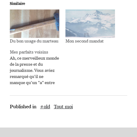
Similaire
Du bon usage du marteau
Mon second mandat
Mes parfaits voisins
Ah, ce merveilleux monde
de la presse et du
journalisme. Vous aviez
remarqué qu'il ne
manque qu'un "a" entre
"presse" et "paresse" ?
De là à dire que tous les
journalistes sont des
Published in
#old
Tout moi
fainéants, il n'y a qu'un
pas que je vais
m'empresser de ne pas
franchir. Ainsi (oui, je…