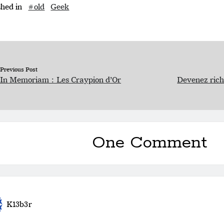
shed in
#old
Geek
Previous Post
In Memoriam : Les Craypion d’Or
Devenez rich
One Comment
K13b3r