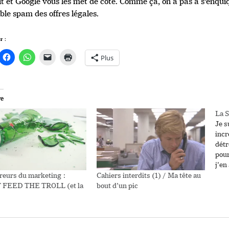
t et Google vous les met de côté. Comme ça, on a pas à s’enquiqu
ble spam des offres légales.
r :
Plus
re
La S
Je s
incr
détr
pour
j'en
avan
reurs du marketing :
Cahiers interdits (1) / Ma tête au
j'ai
 FEED THE TROLL (et la
bout d’un pic
et p
mom