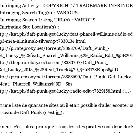
. Infringing Activity : COPYRIGHT / TRADEMARK INFRIN
 Infringing Search Tag(s) : VARIOUS
 Infringing Search Listing URL(s) : VARIOUS
 Infringing Site Location(s) :
tp://kat.ph/daft-punk-get-lucky-feat-pharell-williams-radio-edi
p3-m4a-nimitmak-silverrg-t7330134.html
tp://pirateproxy.net/torrent/8388769/Daft_Punk_-
et_Lucky_%28feat._Pharell_Williams%29_Radio_Edit_%5B201
tp://thepiratebay.se/torrent/8383707/Daft_Punk_-
Get_Lucky_2013_%28Real_Track%29_%5B128Kbps%5D
ttp://pirateproxy.net/torrent/8388599/Daft_Punk_Get_Luc
Bfeat._Pharrell_Williams%5D-_Sin
tp://kat.ph/daft-punk-get-lucky-radio-edit-t7329158.html (…)
t une liste de quarante sites où il était possible d’aller écouter
rceau de Daft Punk (c’est
ici
).
ement, c’est ultra pratique : tous les sites pirates sont donc 