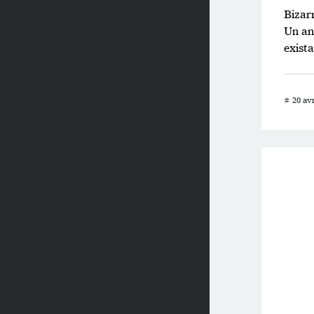
Bizarr
Un ann
exista
#
20 avr