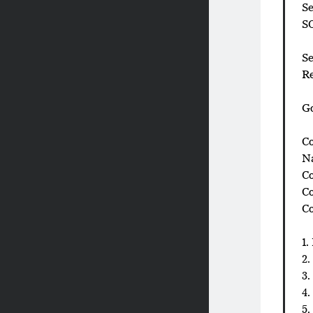
Se
S
Se
Re
G
Co
N
C
C
C
1
2
3
4.
5