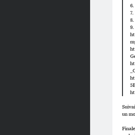
6
7.
8.
9.
ht
m
ht
G
ht
_
h
5
ht
Suivai
un mo
Final