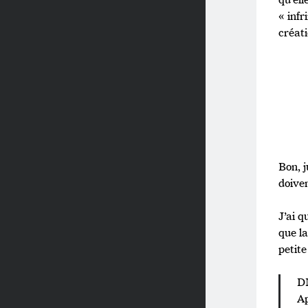
« infr
créati
Bon, 
doiven
J’ai q
que la
petite
D
Ap