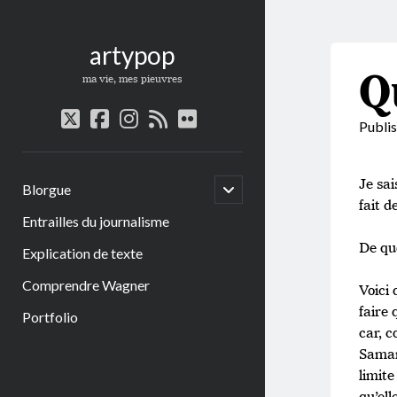
artypop
Q
ma vie, mes pieuvres
twitter
facebook
instagram
rss
flickr
Publi
Je sai
open
Blorgue
child
fait d
menu
Entrailles du journalisme
De quo
Explication de texte
Comprendre Wagner
Voici 
faire 
Portfolio
car, c
Samar
limite
qu’ell