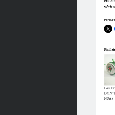
endroi
vérita
Partage
Similai
Les Er
DON’T
NSA)