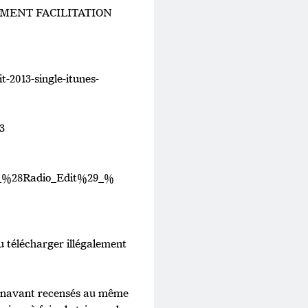
GEMENT FACILITATION
t-2013-single-itunes-
3
ky_%28Radio_Edit%29_%
 ou télécharger illégalement
dorénavant recensés au même