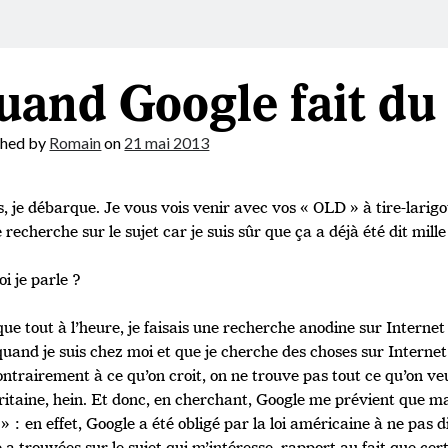
uand Google fait d
shed by
Romain
on
21 mai 2013
s, je débarque. Je vous vois venir avec vos « OLD » à tire-larigo
e recherche sur le sujet car je suis sûr que ça a déjà été dit mille 
i je parle ?
que tout à l’heure, je faisais une recherche anodine sur Interne
quand je suis chez moi et que je cherche des choses sur Internet
ontrairement à ce qu’on croit, on ne trouve pas tout ce qu’on veu
itaine, hein. Et donc, en cherchant, Google me prévient que ma
 » : en effet, Google a été obligé par la loi américaine à ne pas d
e a trouvées sur le sujet qui m’intéresse, rapport au fait que cer