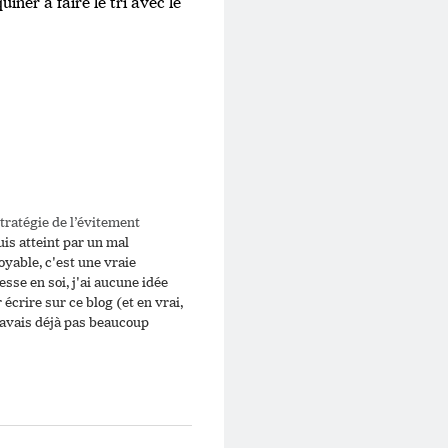
iner à faire le tri avec le
tratégie de l’évitement
uis atteint par un mal
oyable, c'est une vraie
esse en soi, j'ai aucune idée
 écrire sur ce blog (et en vrai,
 avais déjà pas beaucoup
t). Je réfléchis à des trucs,
 envie de faire plein de choses
uis paf, quand arrive le
ent, c'est…