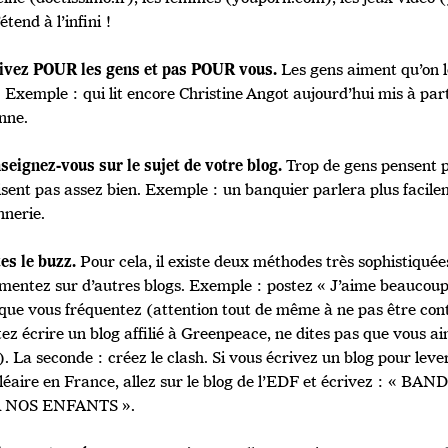
’étend à l’infini !
Les gens aiment qu’on l
rivez POUR les gens et pas POUR vous.
. Exemple : qui lit encore Christine Angot aujourd’hui mis à part
nne.
Trop de gens pensent pa
seignez-vous sur le sujet de votre blog.
isent pas assez bien. Exemple : un banquier parlera plus facil
nerie.
Pour cela, il existe deux méthodes très sophistiquée
tes le buzz.
mentez sur d’autres blogs. Exemple : postez « J’aime beaucoup 
 que vous fréquentez (attention tout de même à ne pas être cont
ez écrire un blog affilié à Greenpeace, ne dites pas que vous a
. La seconde : créez le clash. Si vous écrivez un blog pour leve
cléaire en France, allez sur le blog de l’EDF et écrivez : «
 NOS ENFANTS ».