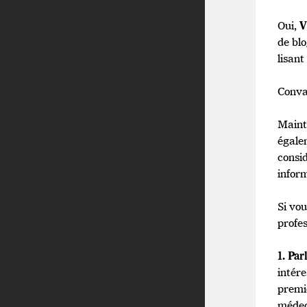
Oui,
V
de bl
lisant
Convai
Maint
égale
consi
infor
Si vo
profes
1. Par
intére
premi
médec