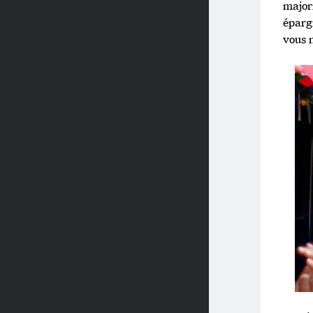
majori
éparg
vous n