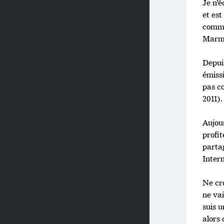
Je n’é
et est
comme
Marmit
Depuis
émiss
pas c
2011).
Aujour
profit
partag
Intern
Ne cro
ne vai
suis 
alors