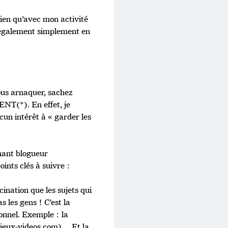
rien qu’avec mon activité
r également simplement en
ous arnaquer, sachez
T(*). En effet, je
cun intérêt à « garder les
nant blogueur
ints clés à suivre :
ination que les sujets qui
s les gens ! C’est la
onnel. Exemple : la
(jeux-videos.com)… Et la