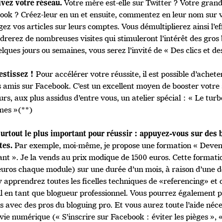
Votre mère est-elle sur Twitter ? Votre grand-
ivez votre réseau.
ook ? Créez-leur en un et ensuite, commentez en leur nom sur v
ez vos articles sur leurs comptes. Vous démultiplierez ainsi l’ef
drerez de nombreuses visites qui stimuleront l’intérêt des gros
lques jours ou semaines, vous serez l’invité de « Des clics et de
Pour accélérer votre réussite, il est possible d’achete
estissez !
s amis sur Facebook. C’est un excellent moyen de booster votre 
eurs, aux plus assidus d’entre vous, un atelier spécial : « Le turb
mes »(**)
 surtout le plus important pour réussir : appuyez-vous sur des
Par exemple, moi-même, je propose une formation « Devene
tes.
nt ». Je la vends au prix modique de 1500 euros. Cette formatio
euros chaque module) sur une durée d’un mois, à raison d’une 
y apprendrez toutes les ficelles techniques de «referencing» et
il en tant que blogueur professionnel. Vous pourrez également p
es avec des pros du bloguing pro. Et vous aurez toute l’aide né
vie numérique (« S’inscrire sur Facebook : éviter les pièges », «