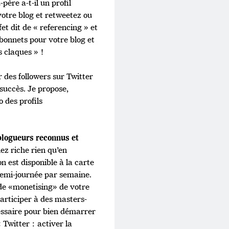
père a-t-il un profil
otre blog et retweetez ou
fet dit de « referencing » et
 bonnets pour votre blog et
s claques » !
r des followers sur Twitter
succès. Je propose,
o des profils
 blogueurs reconnus et
z riche rien qu’en
n est disponible à la carte
demi-journée par semaine.
 de «monetising» de votre
articiper à des masters-
cessaire pour bien démarrer
 Twitter : activer la