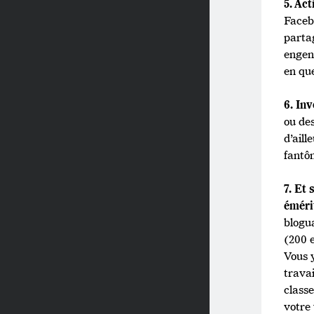
5. Act
Faceb
partag
engen
en que
6. Inv
ou de
d’aill
fantô
7. Et
éméri
blogua
(200 
Vous 
trava
class
votre 