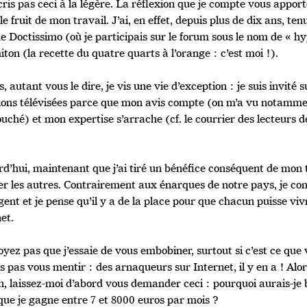
cris pas ceci à la légère. La réflexion que je compte vous appo
 le fruit de mon travail. J’ai, en effet, depuis plus de dix ans, te
 Doctissimo (où je participais sur le forum sous le nom de « 
on (la recette du quatre quarts à l’orange : c’est moi !).
, autant vous le dire, je vis une vie d’exception : je suis invité 
ions télévisées parce que mon avis compte (on m’a vu notammen
ouché) et mon expertise s’arrache (cf. le courrier des lecteurs
d’hui, maintenant que j’ai tiré un bénéfice conséquent de mon tra
er les autres. Contrairement aux énarques de notre pays, je con
ent et je pense qu’il y a de la place pour que chacun puisse viv
et.
yez pas que j’essaie de vous embobiner, surtout si c’est ce que v
s pas vous mentir : des arnaqueurs sur Internet, il y en a ! Alor
un, laissez-moi d’abord vous demander ceci : pourquoi aurais-je
 que je gagne entre 7 et 8000 euros par mois ?