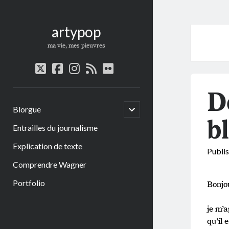
artypop
ma vie, mes pieuvres
twitter
facebook
instagram
rss
flickr
D
open
Blorgue
child
b
menu
Entrailles du journalisme
Explication de texte
Publi
Comprendre Wagner
Portfolio
Bonjo
je m’
qu’il