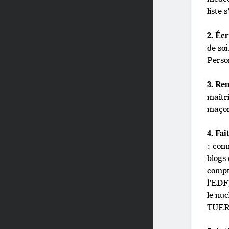
liste s
2. Éc
de soi
Perso
3. Ren
maîtr
maçon
4. Fai
: com
blogs
compt
l’EDF)
le nu
TUER