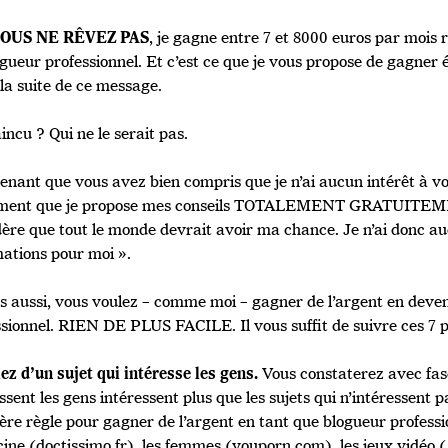
, je gagne entre 7 et 8000 euros par mois 
OUS NE RÊVEZ PAS
ogueur professionnel. Et c’est ce que je vous propose de gagne
 la suite de ce message.
ncu ? Qui ne le serait pas.
enant que vous avez bien compris que je n’ai aucun intérêt à v
ment que je propose mes conseils TOTALEMENT GRATUITEMEN
dère que tout le monde devrait avoir ma chance. Je n’ai donc au
mations pour moi ».
us aussi, vous voulez – comme moi – gagner de l’argent en deve
sionnel. RIEN DE PLUS FACILE. Il vous suffit de suivre ces 7 po
Vous constaterez avec fasc
lez d’un sujet qui intéresse les gens.
ssent les gens intéressent plus que les sujets qui n’intéressent pa
ère règle pour gagner de l’argent en tant que blogueur professi
ine (doctissimo.fr), les femmes (youporn.com), les jeux vidéo 