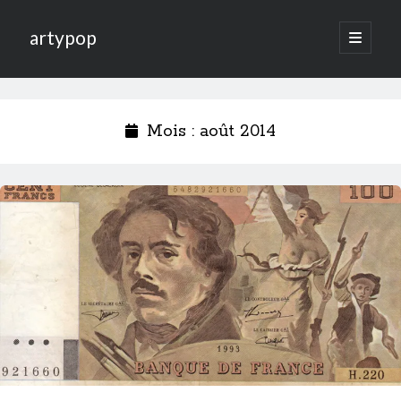
artypop
open
primary
menu
Mois :
août 2014