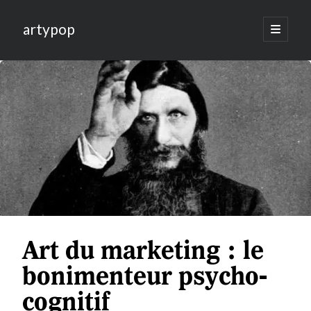
artypop
open
primary
menu
Art du marketing : le
bonimenteur psycho-
cognitif