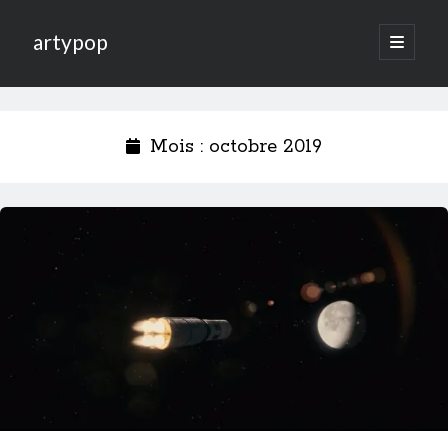
artypop
open
primary
menu
Mois :
octobre 2019