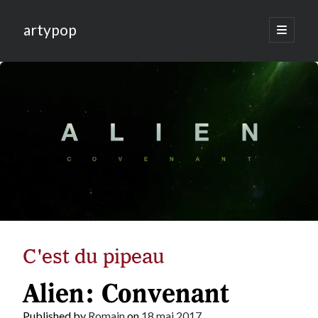
artypop
open
primary
menu
C'est du pipeau
Alien: Convenant
Published by
Romain
on
18 mai 2017