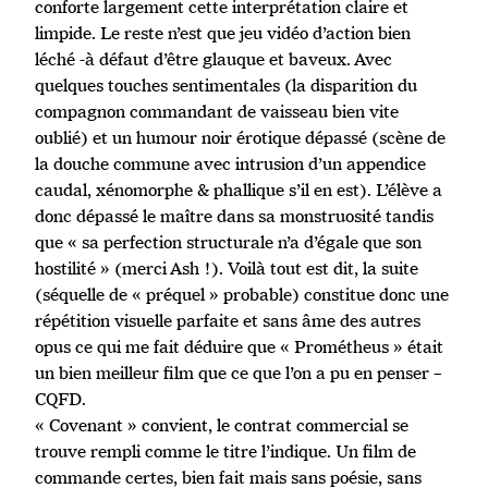
conforte largement cette interprétation claire et
limpide. Le reste n’est que jeu vidéo d’action bien
léché -à défaut d’être glauque et baveux. Avec
quelques touches sentimentales (la disparition du
compagnon commandant de vaisseau bien vite
oublié) et un humour noir érotique dépassé (scène de
la douche commune avec intrusion d’un appendice
caudal, xénomorphe & phallique s’il en est). L’élève a
donc dépassé le maître dans sa monstruosité tandis
que « sa perfection structurale n’a d’égale que son
hostilité » (merci Ash !). Voilà tout est dit, la suite
(séquelle de « préquel » probable) constitue donc une
répétition visuelle parfaite et sans âme des autres
opus ce qui me fait déduire que « Prométheus » était
un bien meilleur film que ce que l’on a pu en penser –
CQFD.
« Covenant » convient, le contrat commercial se
trouve rempli comme le titre l’indique. Un film de
commande certes, bien fait mais sans poésie, sans