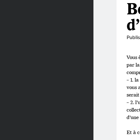
B
d
Publi
Vous 
par l
compri
– 1. l
vous a
serai
– 2. l
collec
d’une 
Et à c