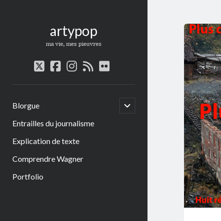
artypop
ma vie, mes pieuvres
twitter
facebook
instagram
rss
flickr
open
Blorgue
child
menu
Entrailles du journalisme
Explication de texte
Comprendre Wagner
Portfolio