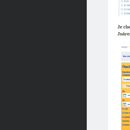
Je ch
Juáre