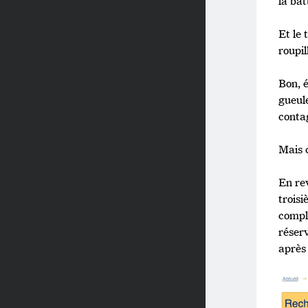
la bat
Et le
roupil
Bon, 
gueul
conta
Mais 
En rev
trois
compl
réser
après