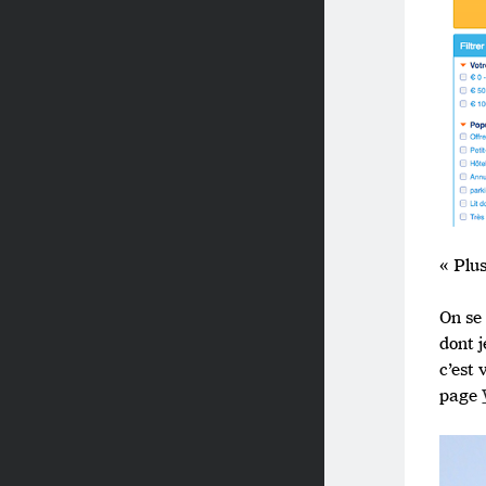
« Plus
On se
dont j
c’est 
page