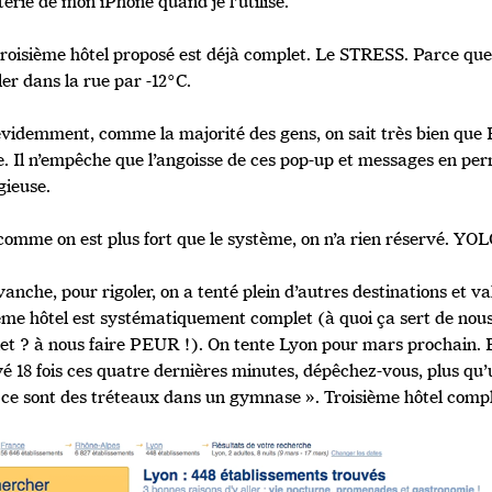
terie de mon iPhone quand je l’utilise.
 troisième hôtel proposé est déjà complet. Le STRESS. Parce que
ler dans la rue par -12°C.
évidemment, comme la majorité des gens, on sait très bien que 
e. Il n’empêche que l’angoisse de ces pop-up et messages en pe
gieuse.
comme on est plus fort que le système, on n’a rien réservé. YOL
anche, pour rigoler, on a tenté plein d’autres destinations et v
ième hôtel est systématiquement complet (à quoi ça sert de nous
et ? à nous faire PEUR !). On tente Lyon pour mars prochain. 
vé 18 fois ces quatre dernières minutes, dépêchez-vous, plus qu
 ce sont des tréteaux dans un gymnase ». Troisième hôtel compl