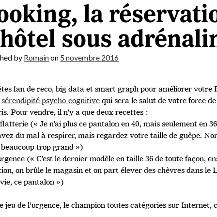
ooking, la réservati
’hôtel sous adrénali
shed by
Romain
on
5 novembre 2016
êtes fan de reco, big data et smart graph pour améliorer votre 
a
sérendipité psycho-cognitive
qui sera le salut de votre force d
s. Pour vendre, il n’y a que deux recettes :
a flatterie (« Je n’ai plus ce pantalon en 40, mais seulement en 36
vez du mal à respirer, mais regardez votre taille de guêpe. Non
t beaucoup trop grand »)
’urgence (« C’est le dernier modèle en taille 36 de toute façon, en
tion, on brûle le magasin et on part élever des chèvres dans le L
vie, ce pantalon »)
e jeu de l’urgence, le champion toutes catégories sur Internet, 