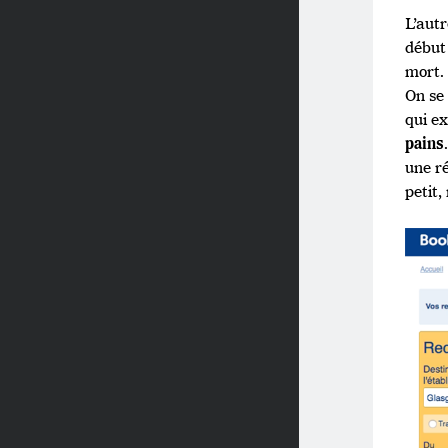
L’aut
début
mort.
On se
qui e
pains
une ré
petit,